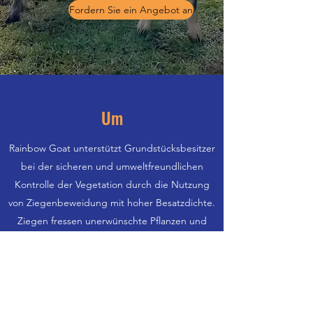
Fordern Sie ein Angebot an
Um
Rainbow Goat unterstützt Grundstücksbesitzer
bei der sicheren und umweltfreundlichen
Kontrolle der Vegetation durch die Nutzung
von Ziegenbeweidung mit hoher Besatzdichte.
Ziegen fressen unerwünschte Pflanzen und
invasive Unkräuter wie Liguster,
Kampferlorbeer, Wildtabak usw.
Das Mieten einer Ziegenherde (samt Hirten) ist
günstiger als der Einsatz spritfressender
Fahrzeuge und sicherer als der Einsatz