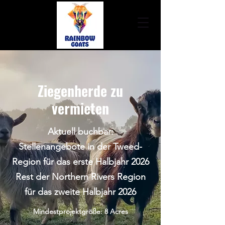
Ziegenherde zu
vermieten
Aktuell buchbar:
Stellenangebote in der Tweed-
Region für das erste Halbjahr 2026
Rest der Northern Rivers Region
für das zweite Halbjahr 2026
Mindestprojektgröße: 8 Acres